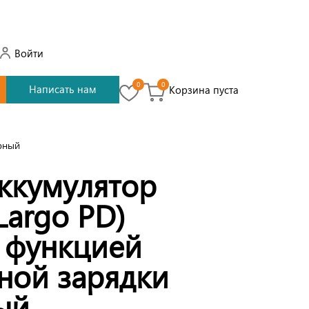
Войти
0
0
Написать нам
Корзина пуста
ерный
ккумулятор
Largo PD)
 функцией
ной зарядки
ый