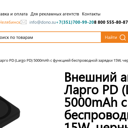
авка и оплата
Для рекламных агентств
Контакты
Челябинск
info@dono.su
+7(351)700-99-20
8 800 555-80-87
Найти
рго PD (Largo PD) 5000mAh с функцией беспроводной зарядки 15W, ч
Внешний а
Ларго PD (
5000mAh с
беспровод
15W, черн