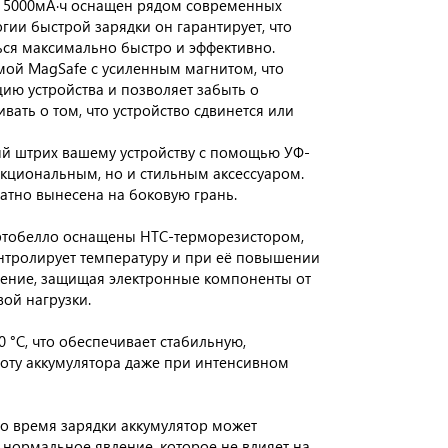
ью 5000мА·ч оснащен рядом современных
гии быстрой зарядки он гарантирует, что
ься максимально быстро и эффективно.
мой MagSafe с усиленным магнитом, что
ию устройства и позволяет забыть о
вать о том, что устройство сдвинется или
й штрих вашему устройству с помощью УФ-
ункциональным, но и стильным аксессуаром.
атно вынесена на боковую грань.
ртобелло оснащены НТС-терморезистором,
онтролирует температуру и при её повышении
ение, защищая электронные компоненты от
ой нагрузки.
 °C, что обеспечивает стабильную,
оту аккумулятора даже при интенсивном
о время зарядки аккумулятор может
и нормальное явление, которое не влияет на