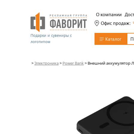
О компании
Дост
Офис продаж:
Подарки и сувениры с
Каталог
логотипом
>
Электроника
>
Power Bank
>
Внешний аккумулятор Ла