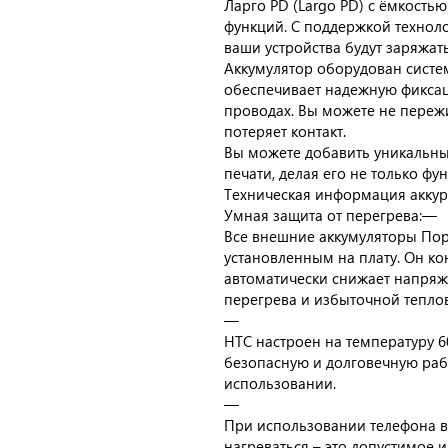
Ларго PD (Largo PD) с ёмкост
функций. С поддержкой техноло
ваши устройства будут заряжат
Аккумулятор оборудован систе
обеспечивает надежную фиксац
проводах. Вы можете не пережи
потеряет контакт.
Вы можете добавить уникальны
печати, делая его не только ф
Техническая информация аккур
Умная защита от перегрева:—
Все внешние аккумуляторы По
установленным на плату. Он к
автоматически снижает напряж
перегрева и избыточной теплов
—
НТС настроен на температуру 60
безопасную и долговечную раб
использовании.
—
При использовании телефона в
нагреваться – это допустимое 