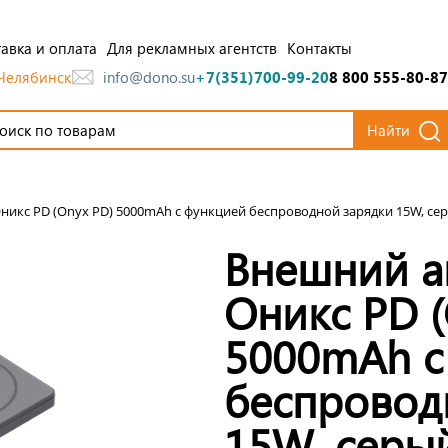
авка и оплата
Для рекламных агентств
Контакты
Челябинск
info@dono.su
+7(351)700-99-20
8 800 555-80-87
Найти
икс PD (Onyx PD) 5000mAh с функцией беспроводной зарядки 15W, се
Внешний а
Оникс PD (
5000mAh с
беспровод
15W, серы