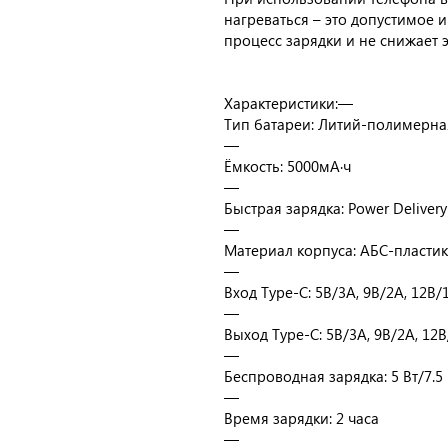
нагреваться – это допустимое 
процесс зарядки и не снижает 
Характеристики:—
Тип батареи: Литий-полимерна
—
Ёмкость: 5000мА·ч
—
Быстрая зарядка: Power Delivery 
—
Материал корпуса: АБС-пластик
—
Вход Type-C: 5В/3А, 9В/2А, 12В/
—
Выход Type-C: 5В/3А, 9В/2А, 12В
—
Беспроводная зарядка: 5 Вт/7.5 
—
Время зарядки: 2 часа
—