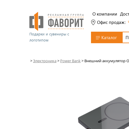
О компании
Дост
Офис продаж:
Подарки и сувениры с
Каталог
логотипом
>
Электроника
>
Power Bank
>
Внешний аккумулятор Он