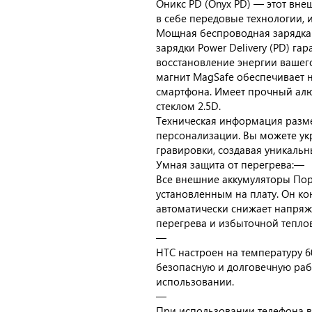
Оникс PD (Onyx PD) — этот вне
в себе передовые технологии, 
Мощная беспроводная зарядка 
зарядки Power Delivery (PD) г
восстановление энергии вашег
магнит MagSafe обеспечивает 
смартфона. Имеет прочный алю
стеклом 2.5D.
Техническая информация разме
персонализации. Вы можете ук
гравировки, создавая уникальн
Умная защита от перегрева:—
Все внешние аккумуляторы По
установленным на плату. Он к
автоматически снижает напряж
перегрева и избыточной теплов
—
НТС настроен на температуру 60
безопасную и долговечную раб
использовании.
—
При использовании телефона в