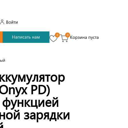
Войти
0
0
Написать нам
Корзина пуста
рый
ккумулятор
Onyx PD)
 функцией
ной зарядки
й