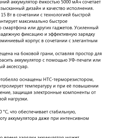
шний аккумулятор ёмкостью 5000 мАч сочетает
изысканный дизайн и качество исполнения.
15 Вт в сочетании с технологией быстрой
арантирует максимально быстрое
о смартфона или других гаджетов. Усиленный
надежную фиксацию и эффективную зарядку
миниевый корпус в сочетании с элегантным
щена на боковой грани, оставляя простор для
расить аккумулятор с помощью УФ-печати или
ый аксессуар.
ртобелло оснащены НТС-терморезистором,
онтролирует температуру и при её повышении
ение, защищая электронные компоненты от
ой нагрузки.
 °C, что обеспечивает стабильную,
оту аккумулятора даже при интенсивном
о время зарядки аккумулятор может