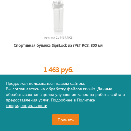
Артикул
21-P437.7003
Спортивная бутылка SipnLock из rPET RCS, 800 мл
1 463 руб.
Продолжая пользоваться нашим сайтом,
Вы
соглашаетесь
на обработку файлов cookie. Данные
4587 шт.
В корзину
обрабатываются в целях улучшения качества работы сайта и
предоставления услуг. Подробнее в
Политике
конфиденциальности
.
Принять