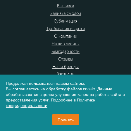
Вышивка
Заливка смолой
Сублимация
Требования и сроки
О компании
Наши клиенты
Благодарности
Отзывы
Наши бренды
Вакансии
Портфолио
Продолжая пользоваться нашим сайтом,
Вы
соглашаетесь
на обработку файлов cookie. Данные
Доставка и оплата
обрабатываются в целях улучшения качества работы сайта и
Контакты
предоставления услуг. Подробнее в
Политике
Для рекламных агентств
конфиденциальности
.
Политика конфиденциальности
Согласие на обработку персональных данных
Принять
г. Челябинск, пр. Победы, 238, оф. 14