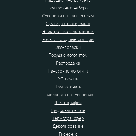
Подарочные наборы
Сувениры по профессиям
Сумки, рюкзаки, багаж
Электроника с логотипом
Часы и погодные станции
Эко-подарки
Посуда с логотипом
Распродажа
Нанесение логотипа
УФ печать
Тампопечать
Гравировка на сувенирах
Шелкография
Цифровая печать
Термотрансфер
Деколирование
Тиснение