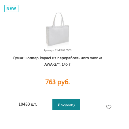
Очки из дерева
Сувениры из бамбука
Сувениры из дерева
Эко шоперы
Эко-блокноты
Эко-гаджеты
Эко-органайзеры
Эко-стаканы
Эко-сумки
Артикул
21-P762.6503
Сумка-шоппер Impact из переработанного хлопка
AWARE™, 145 г
763 руб.
10483 шт.
В корзину