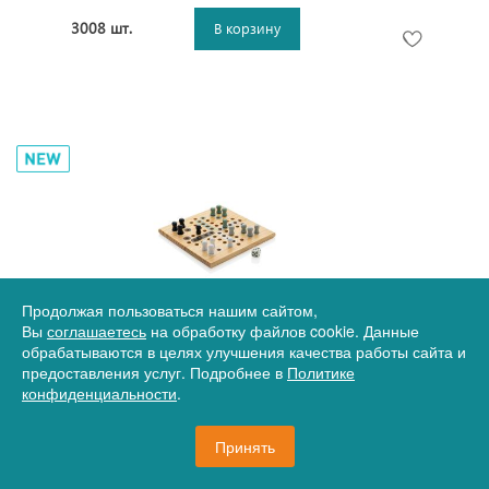
3008 шт.
В корзину
Продолжая пользоваться нашим сайтом,
Артикул
21-P940.279
Вы
соглашаетесь
на обработку файлов cookie. Данные
Настольная игра Claire Ludo
обрабатываются в целях улучшения качества работы сайта и
предоставления услуг. Подробнее в
Политике
конфиденциальности
.
1 446 руб.
Принять