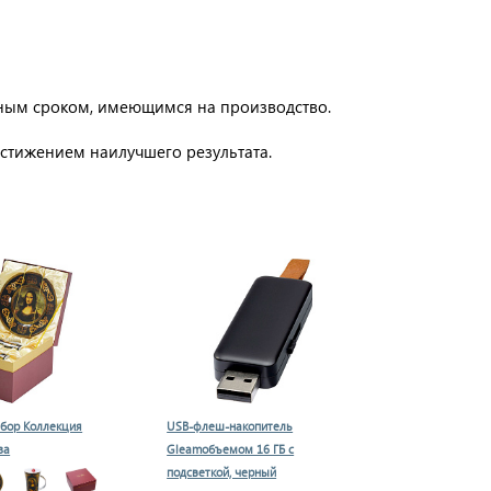
чным сроком, имеющимся на производство.
остижением наилучшего результата.
Да
бор Коллекция
USB-флеш-накопитель
за
Gleamобъемом 16 ГБ с
подсветкой, черный