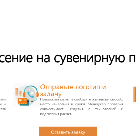
есение на сувенирную 
Отправьте логотип и
задачу
или
Приложите макет и сообщите желаемый способ,
аж и
место нанесения и сроки. Менеджер проверит
аза
совместимость изделия с технологией и
подготовит расчет.
Оставить заявку