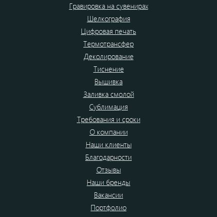
Гравировка на сувенирах
Шелкография
Цифровая печать
Термотрансфер
Деколирование
Тиснение
Вышивка
Заливка смолой
Сублимация
Требования и сроки
О компании
Наши клиенты
Благодарности
Отзывы
Наши бренды
Вакансии
Портфолио