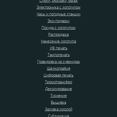
Сумки, рюкзаки, багаж
Электроника с логотипом
Часы и погодные станции
Эко-подарки
Посуда с логотипом
Распродажа
Нанесение логотипа
УФ печать
Тампопечать
Гравировка на сувенирах
Шелкография
Цифровая печать
Термотрансфер
Деколирование
Тиснение
Вышивка
Заливка смолой
Сублимация