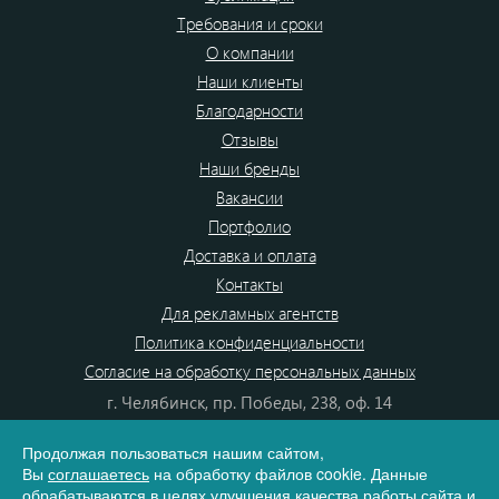
Требования и сроки
О компании
Наши клиенты
Благодарности
Отзывы
Наши бренды
Вакансии
Портфолио
Доставка и оплата
Контакты
Для рекламных агентств
Политика конфиденциальности
Согласие на обработку персональных данных
г. Челябинск, пр. Победы, 238, оф. 14
+7(351)700-99-20
Продолжая пользоваться нашим сайтом,
8 (800) 555-80-87
Вы
соглашаетесь
на обработку файлов cookie. Данные
e-mail:
info@dono.su
обрабатываются в целях улучшения качества работы сайта и