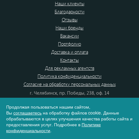
Наши клиенты
Благодарности
Отзывы
Наши бренды
Вакансии
Портфолио
Доставка и оплата
Контакты
Для рекламных агентств
Политика конфиденциальности
Согласие на обработку персональных данных
г. Челябинск, пр. Победы, 238, оф. 14
+7(351)700-99-20
Продолжая пользоваться нашим сайтом,
8 (800) 555-80-87
Вы
соглашаетесь
на обработку файлов cookie. Данные
e-mail:
info@dono.su
обрабатываются в целях улучшения качества работы сайта и
предоставления услуг. Подробнее в
Политике
конфиденциальности
.
Карта сайта