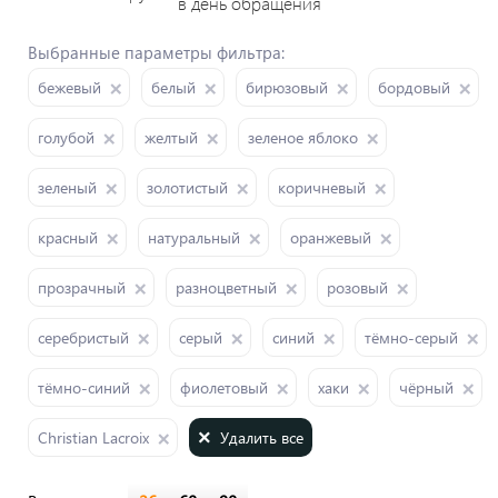
в день обращения
Выбранные параметры фильтра:
бежевый
белый
бирюзовый
бордовый
голубой
желтый
зеленое яблоко
зеленый
золотистый
коричневый
красный
натуральный
оранжевый
прозрачный
разноцветный
розовый
серебристый
серый
синий
тёмно-серый
тёмно-синий
фиолетовый
хаки
чёрный
Удалить все
Christian Lacroix