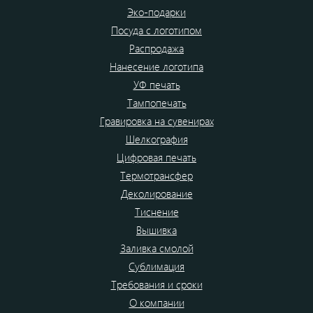
Эко-подарки
Посуда с логотипом
Распродажа
Нанесение логотипа
УФ печать
Тампопечать
Гравировка на сувенирах
Шелкография
Цифровая печать
Термотрансфер
Деколирование
Тиснение
Вышивка
Заливка смолой
Сублимация
Требования и сроки
О компании