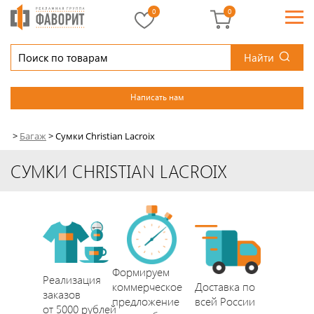
0
0
Найти
Написать нам
>
Багаж
>
Сумки Christian Lacroix
СУМКИ CHRISTIAN LACROIX
Формируем
Реализация
коммерческое
Доставка по
заказов
предложение
всей России
от 5000 рублей