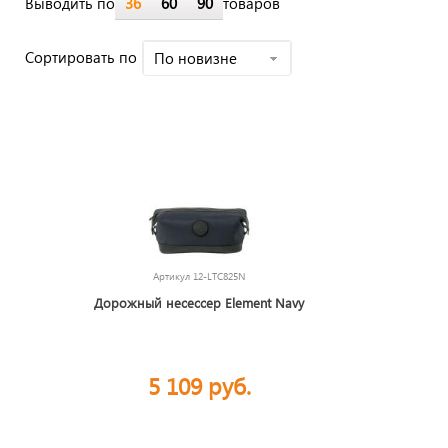
Выводить по
36
60
90
товаров
Cортировать по
По новизне
Артикул
12-LTC825N
Дорожный несессер Element Navy
5 109 руб.