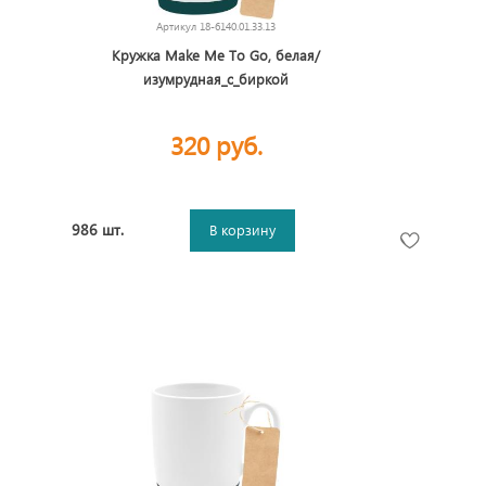
Артикул
18-6140.01.33.13
Кружка Make Me To Go, белая/
изумрудная_с_биркой
320 руб.
986 шт.
В корзину