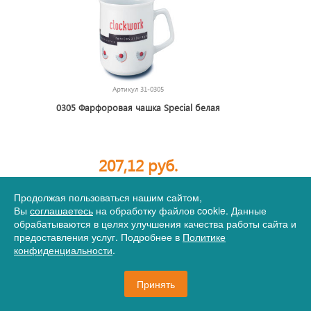
Артикул
31-0305
0305 Фарфоровая чашка Special белая
207,12 руб.
Продолжая пользоваться нашим сайтом,
Вы
соглашаетесь
на обработку файлов cookie. Данные
32 шт.
В корзину
обрабатываются в целях улучшения качества работы сайта и
предоставления услуг. Подробнее в
Политике
конфиденциальности
.
Принять