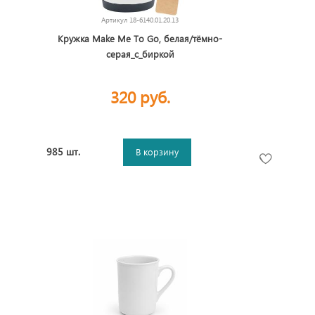
Артикул
18-6140.01.20.13
Кружка Make Me To Go, белая/тёмно-
серая_с_биркой
320 руб.
985 шт.
В корзину