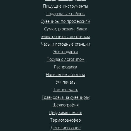
Пишущие инструменты
Подарочные наборы
Сувениры по профессиям
Сумки, рюкзаки, багаж
Электроника с логотипом
Часы и погодные станции
Эко-подарки
Посуда с логотипом
Распродажа
Нанесение логотипа
УФ печать
Тампопечать
Гравировка на сувенирах
Шелкография
Цифровая печать
Термотрансфер
Деколирование