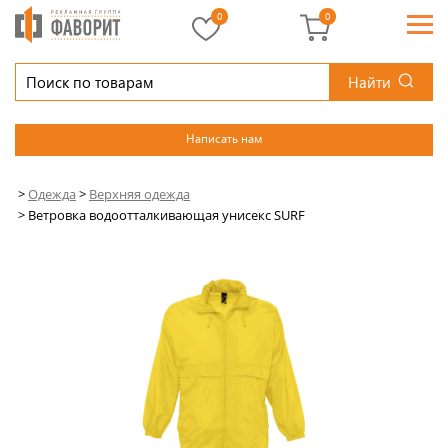
0
0
Найти
Написать нам
>
Одежда
>
Верхняя одежда
>
Ветровка водоотталкивающая унисекс SURF