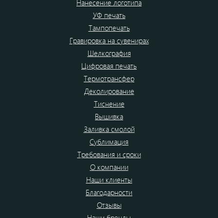
Нанесение логотипа
УФ печать
Тампопечать
Гравировка на сувенирах
Шелкография
Цифровая печать
Термотрансфер
Деколирование
Тиснение
Вышивка
Заливка смолой
Сублимация
Требования и сроки
О компании
Наши клиенты
Благодарности
Отзывы
Наши бренды