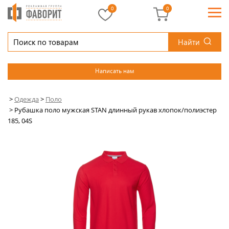
0
0
Найти
Написать нам
>
Одежда
>
Поло
>
Рубашка поло мужская STAN длинный рукав хлопок/полиэстер
185, 04S