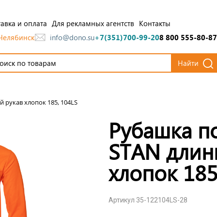
авка и оплата
Для рекламных агентств
Контакты
Челябинск
info@dono.su
+7(351)700-99-20
8 800 555-80-87
Найти
 рукав хлопок 185, 104LS
Рубашка п
STAN длин
хлопок 185
Артикул 35-122104LS-28