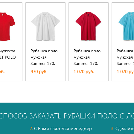
мужское
Рубашка поло
Рубашка поло
Рубашка
FIT POLO
мужская
мужская
мужская
Summer 170,
Summer 170,
Summer 
белая
красная
бирюзов
уб.
970 руб.
1 070 руб.
1 070 ру
СПОСОБ ЗАКАЗАТЬ РУБАШКИ ПОЛО С 
2.
С Вами свяжется менеджер
3.
Сделайте