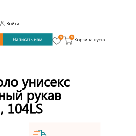
Войти
0
0
Написать нам
Корзина пуста
оло унисекс
ный рукав
, 104LS