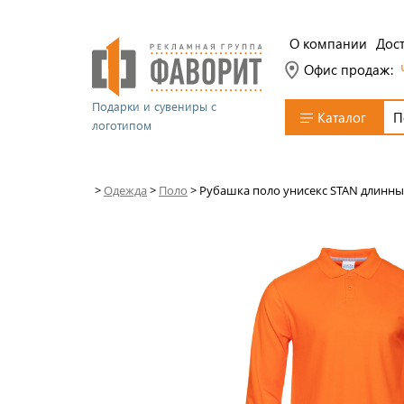
О компании
Дост
Офис продаж:
Подарки и сувениры с
Каталог
логотипом
>
Одежда
>
Поло
>
Рубашка поло унисекс STAN длинный