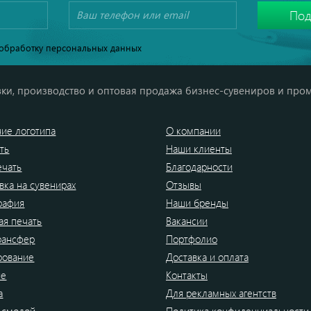
обработку персональных данных
ки, производство и оптовая продажа бизнес-сувениров и про
ие логотипа
О компании
ть
Наши клиенты
ечать
Благодарности
вка на сувенирах
Отзывы
рафия
Наши бренды
я печать
Вакансии
рансфер
Портфолио
рование
Доставка и оплата
ие
Контакты
а
Для рекламных агентств