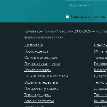
Я даю свое
согласие
на 
Группа компаний «Фаворит» 2005-2026 — постав
фирменной символики.
Vip подарки
Нанесен
Промо-одежда
УФ печа
Офисные аксессуары
Тампоп
Подарки к праздникам
Гравиро
Промо-сувениры
Шелког
Личные вещи и аксессуары
Цифрова
Отдых и путешествия
Термот
Подарочная упаковка
Деколи
Товары для дома
Тиснен
Зонты с логотипом
Вышивк