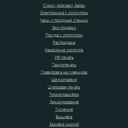
Сумки, рюкзаки, багаж
Электроника с логотипом
Часы и погодные станции
Эко-подарки
Посуда с логотипом
Распродажа
Нанесение логотипа
УФ печать
Тампопечать
Гравировка на сувенирах
Шелкография
Цифровая печать
Термотрансфер
Деколирование
Тиснение
Вышивка
Заливка смолой