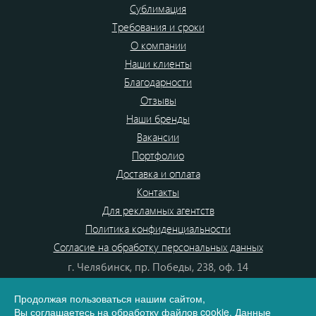
Сублимация
Требования и сроки
О компании
Наши клиенты
Благодарности
Отзывы
Наши бренды
Вакансии
Портфолио
Доставка и оплата
Контакты
Для рекламных агентств
Политика конфиденциальности
Согласие на обработку персональных данных
г. Челябинск, пр. Победы, 238, оф. 14
+7(351)700-99-20
Продолжая пользоваться нашим сайтом,
8 (800) 555-80-87
Вы
соглашаетесь
на обработку файлов cookie. Данные