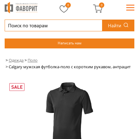
0
0
Найти
Написать нам
>
Одежда
>
Поло
>
Calgary мужская футболка-поло с коротким рукавом, антрацит