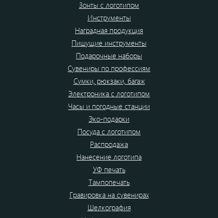
Зонты с логотипом
Инструменты
Наградная продукция
Пишущие инструменты
Подарочные наборы
Сувениры по профессиям
Сумки, рюкзаки, багаж
Электроника с логотипом
Часы и погодные станции
Эко-подарки
Посуда с логотипом
Распродажа
Нанесение логотипа
УФ печать
Тампопечать
Гравировка на сувенирах
Шелкография