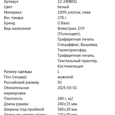
Артикул
12-240801L
Цвет
белый
Материал
100% хлопок, пике
Вес товара
278 г.
Бренд
U Basic
Вид нанесения
Флекстран, DTF
(Полноцвет),
Трафаретная печать
Спецэффект, Вышивка,
Термотрансфер,
Трафаретная печать,
Текстильный принтер,
Кастомизация
Размер одежды
L
Пол (гендер)
мужской
Российский размер
50
Обязательная
2025-03-01
маркировка
Плотность
240 г, м2
Длина рукава
240±15 мм.
Ширина под проймой
560±20 мм.
Длина по центру спины
725±30 мм.