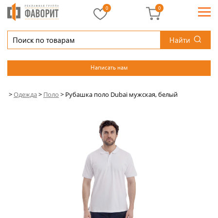
0
0
Найти
Написать нам
>
Одежда
>
Поло
>
Рубашка поло Dubai мужская, белый