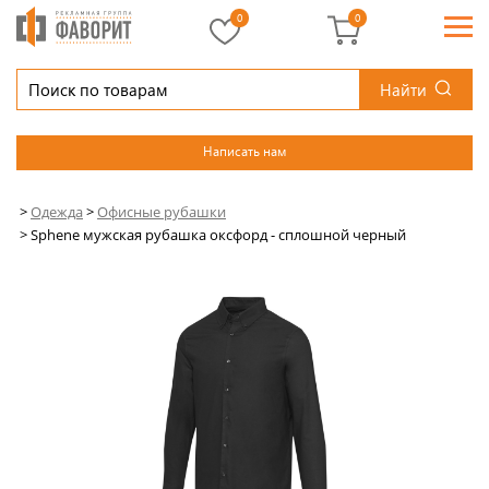
0
0
Найти
Написать нам
>
Одежда
>
Офисные рубашки
>
Sphene мужская рубашка оксфорд - сплошной черный