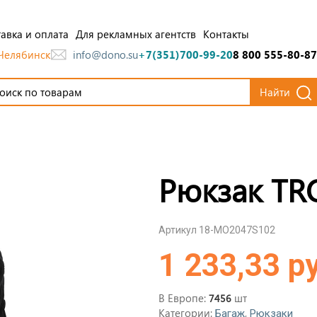
авка и оплата
Для рекламных агентств
Контакты
Челябинск
info@dono.su
+7(351)700-99-20
8 800 555-80-87
Найти
Рюкзак TR
Артикул 18-MO2047S102
1 233,33 р
В Европе:
шт
7456
Категории:
,
Багаж
Рюкзаки