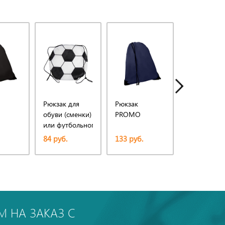
Рюкзак для
Рюкзак
Рюкзак
обуви (сменки)
PROMO
PROMO
или футбольного
мяча
84 руб.
133 руб.
133 руб.
 НА ЗАКАЗ С