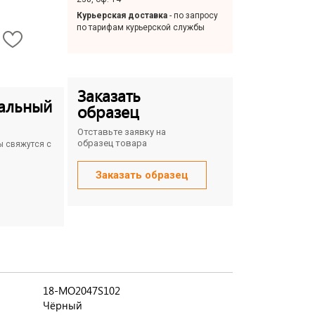
Курьерская доставка
- по запросу
по тарифам курьерской службы
Заказать
альный
образец
Отставьте заявку на
образец товара
ы свяжутся с
Заказать образец
18-MO2047S102
Чёрный