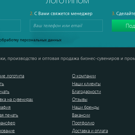
ЛОГОТИПОМ
2.
С Вами свяжется менеджер
3.
Сделайте
обработку персональных данных
ки, производство и оптовая продажа бизнес-сувениров и про
ие логотипа
О компании
ть
Наши клиенты
ечать
Благодарности
вка на сувенирах
Отзывы
рафия
Наши бренды
я печать
Вакансии
рансфер
Портфолио
рование
Доставка и оплата