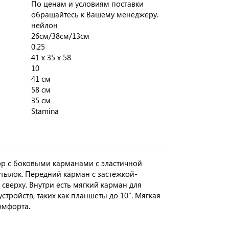
По ценам и условиям поставки
обращайтесь к Вашему менеджеру.
нейлон
26см/38см/13см
0.25
41 x 35 x 58
10
41 см
58 см
35 см
Stamina
top с боковыми карманами с эластичной
тылок. Передний карман с застежкой-
верху. Внутри есть мягкий карман для
стройств, таких как планшеты до 10". Мягкая
омфорта.