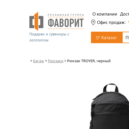
О компании
Дост
Офис продаж:
Подарки и сувениры с
Каталог
логотипом
>
Багаж
>
Рюкзаки
>
Рюкзак TROYER, черный