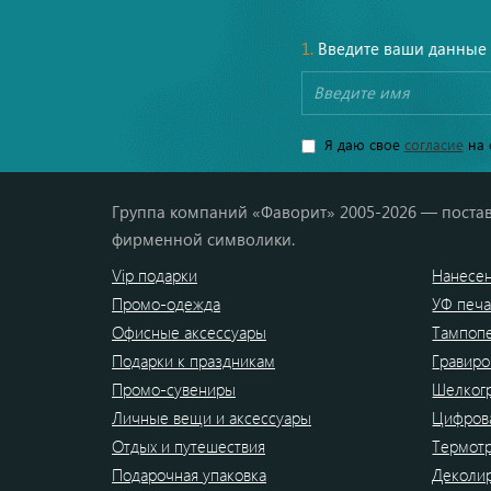
1.
Введите ваши данные
Я даю свое
согласие
на 
Группа компаний «Фаворит» 2005-2026 — постав
фирменной символики.
Vip подарки
Нанесен
Промо-одежда
УФ печа
Офисные аксессуары
Тампоп
Подарки к праздникам
Гравиро
Промо-сувениры
Шелког
Личные вещи и аксессуары
Цифрова
Отдых и путешествия
Термот
Подарочная упаковка
Деколи