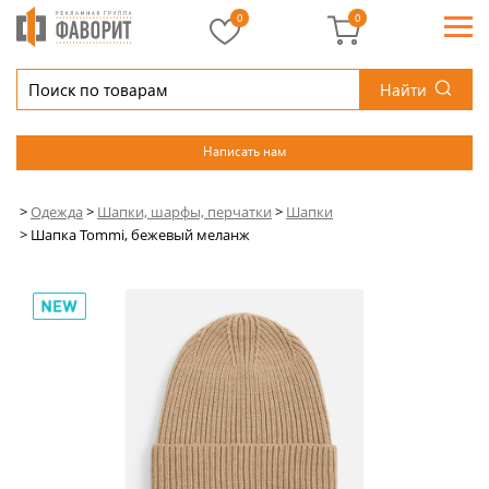
0
0
Найти
Написать нам
>
Одежда
>
Шапки, шарфы, перчатки
>
Шапки
>
Шапка Tommi, бежевый меланж