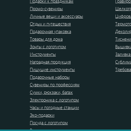
Подарки к праздникам
Гравиро
Промо-сувениры
Шелког
Личные вещи и аксессуары
Цифрова
Отдых и путешествия
Термот
Подарочная упаковка
Деколи
Товары для дома
Тиснен
Зонты с логотипом
Вышивк
Инструменты
Заливка
Наградная продукция
Сублим
Пишущие инструменты
Требова
Подарочные наборы
Сувениры по профессиям
Сумки, рюкзаки, багаж
Электроника с логотипом
Часы и погодные станции
Эко-подарки
Посуда с логотипом
Распродажа