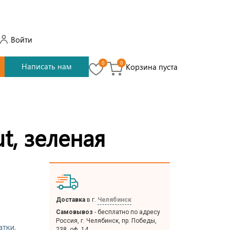
Войти
0
0
Написать нам
Корзина пуста
t, зеленая
Доставка
в г.
Челябинск
Самовывоз
- бесплатно по адресу
Россия, г. Челябинск, пр. Победы,
,
атки
238, оф. 14