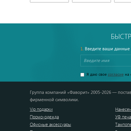
БЫСТ
1.
Введите ваши данные
Я даю свое
согласие
на 
Группа компаний «Фаворит» 2005-2026 — постав
фирменной символики.
Vip подарки
Нанесен
Промо-одежда
УФ печа
Офисные аксессуары
Тампоп