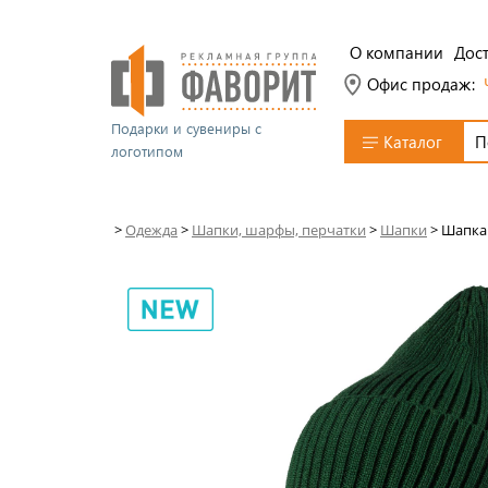
О компании
Дост
Офис продаж:
Подарки и сувениры с
Каталог
логотипом
>
Одежда
>
Шапки, шарфы, перчатки
>
Шапки
>
Шапка 