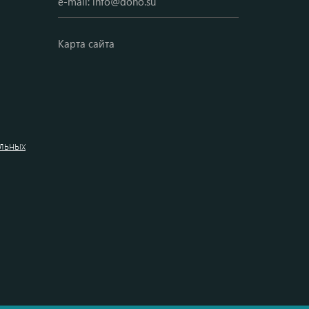
e-mail:
info@dono.su
Карта сайта
альных