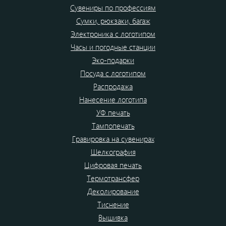
Сувениры по профессиям
Сумки, рюкзаки, багаж
Электроника с логотипом
Часы и погодные станции
Эко-подарки
Посуда с логотипом
Распродажа
Нанесение логотипа
УФ печать
Тампопечать
Гравировка на сувенирах
Шелкография
Цифровая печать
Термотрансфер
Деколирование
Тиснение
Вышивка