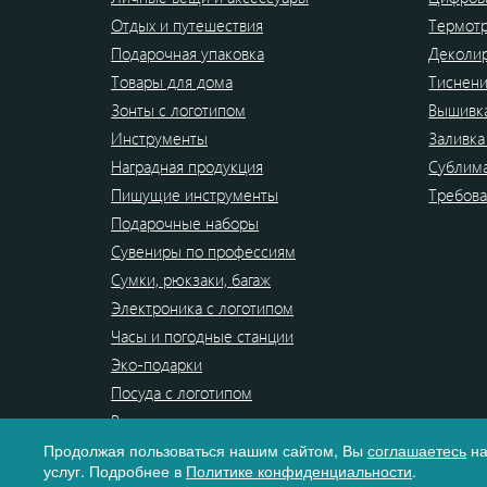
Отдых и путешествия
Термот
Подарочная упаковка
Деколи
Товары для дома
Тиснен
Зонты с логотипом
Вышивк
Инструменты
Заливка
Наградная продукция
Сублим
Пишущие инструменты
Требова
Подарочные наборы
Сувениры по профессиям
Сумки, рюкзаки, багаж
Электроника с логотипом
Часы и погодные станции
Эко-подарки
Посуда с логотипом
Распродажа
Продолжая пользоваться нашим сайтом, Вы
соглашаетесь
на
услуг. Подробнее в
Политике конфиденциальности
.