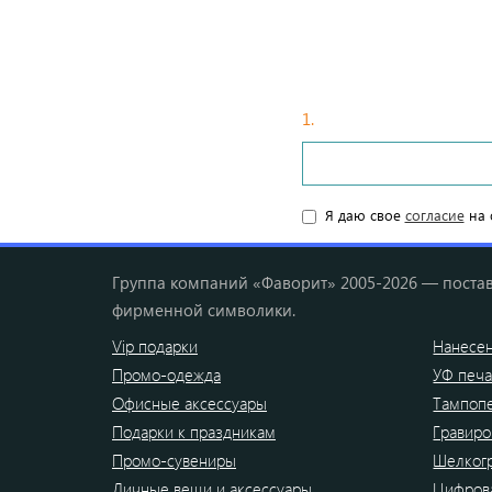
1.
Введите ваши данные
Я даю свое
согласие
на 
Группа компаний «Фаворит» 2005-2026 — постав
фирменной символики.
Vip подарки
Нанесен
Промо-одежда
УФ печа
Офисные аксессуары
Тампоп
Подарки к праздникам
Гравиро
Промо-сувениры
Шелког
Личные вещи и аксессуары
Цифрова