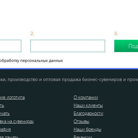
БЫСТРЫЙ СПОСОБ ПОДОБРАТЬ СУВЕНИР
2.
С Вами свяжется менеджер
3.
Сделайте
обработку персональных данных
ки, производство и оптовая продажа бизнес-сувениров и про
ие логотипа
О компании
ть
Наши клиенты
ечать
Благодарности
вка на сувенирах
Отзывы
рафия
Наши бренды
я печать
Вакансии