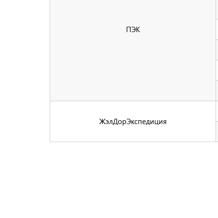
ПЭК
ЖэлДорЭкспедиция