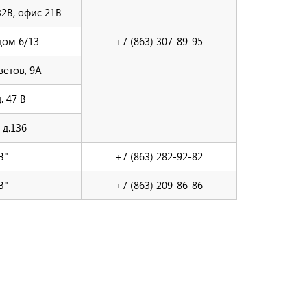
2В, офис 21В
дом 6/13
+7 (863) 307-89-95
ветов, 9А
. 47 В
 д.136
В"
+7 (863) 282-92-82
В"
+7 (863) 209-86-86