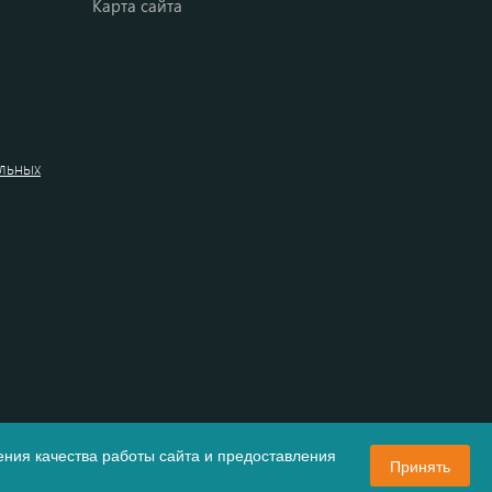
Карта сайта
альных
ния качества работы сайта и предоставления
Принять