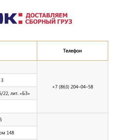
Телефон
 3
+7 (863) 204–04–58
/22, лит. «БЗ»
5
дом 148