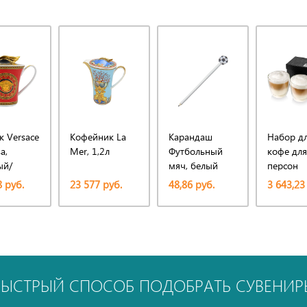
к Versace
Кофейник La
Карандаш
Набор д
a,
Mer, 1,2л
Футбольный
кофе для
ый/
мяч, белый
персон
истый
 руб.
23 577 руб.
48,86 руб.
3 643,23
БЫСТРЫЙ СПОСОБ ПОДОБРАТЬ СУВЕНИР