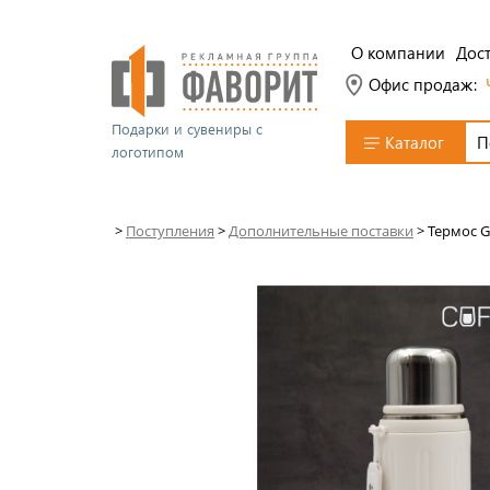
О компании
Дост
Офис продаж:
Подарки и сувениры с
Каталог
логотипом
>
Поступления
>
Дополнительные поставки
>
Термос G