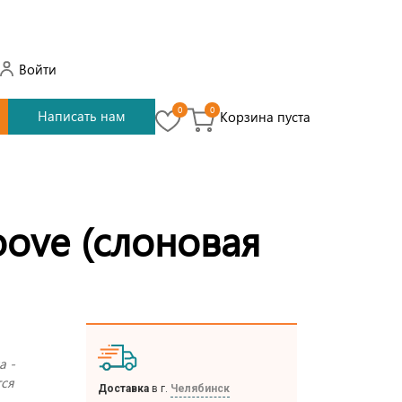
Войти
0
0
Написать нам
Корзина пуста
ove (слоновая
а -
тся
Доставка
в г.
Челябинск