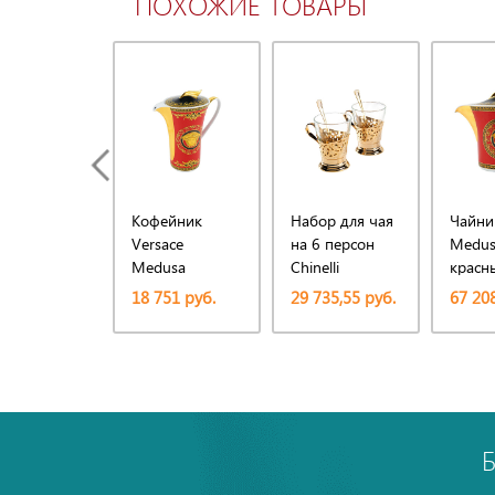
ПОХОЖИЕ ТОВАРЫ
Кофейник
Набор для чая
Чайни
Versace
на 6 персон
Medus
Medusa
Chinelli
красн
золот
18 751 руб.
29 735,55 руб.
67 208