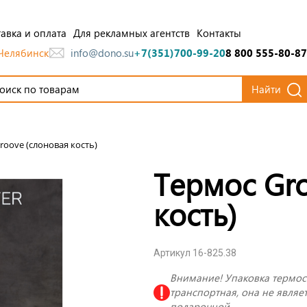
авка и оплата
Для рекламных агентств
Контакты
Челябинск
info@dono.su
+7(351)700-99-20
8 800 555-80-87
Найти
roove (слоновая кость)
Термос Gro
кость)
Артикул 16-825.38
Внимание! Упаковка термос
транспортная, она не являе
подарочной.