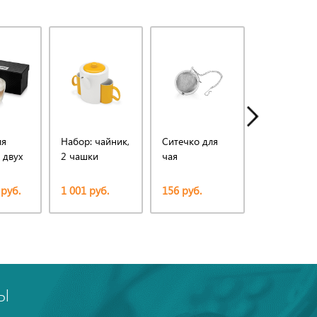
ля
Набор: чайник,
Ситечко для
Светодиод
 двух
2 чашки
чая
USB
увлажнител
Home, бел
 руб.
1 001 руб.
156 руб.
1 025,56 ру
Ы