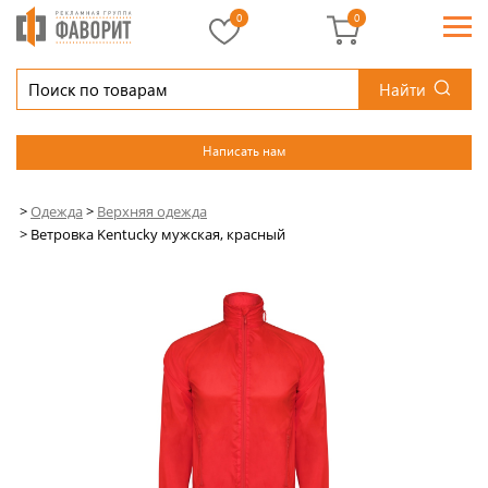
0
0
Найти
Написать нам
>
Одежда
>
Верхняя одежда
>
Ветровка Kentucky мужская, красный