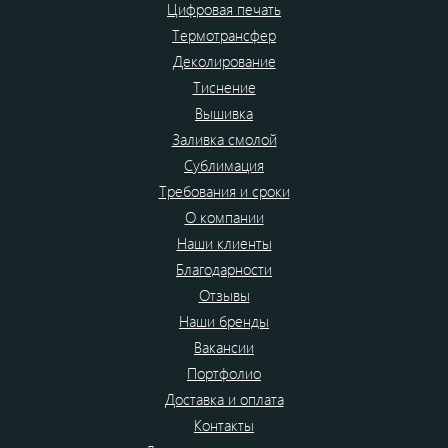
Цифровая печать
Термотрансфер
Деколирование
Тиснение
Вышивка
Заливка смолой
Сублимация
Требования и сроки
О компании
Наши клиенты
Благодарности
Отзывы
Наши бренды
Вакансии
Портфолио
Доставка и оплата
Контакты