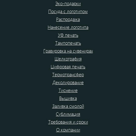
Эко-подарки
Посуда с логотипом
Распродажа
Нанесение логотипа
УФ печать
Тампопечать
Гравировка на сувенирах
Шелкография
Цифровая печать
Термотрансфер
Деколирование
Тиснение
Вышивка
Заливка смолой
Сублимация
Требования и сроки
О компании