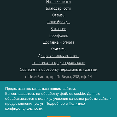
Наши клиенты
Благодарности
Отзывы
Наши бренды
Вакансии
Портфолио
Доставка и оплата
Контакты
Для рекламных агентств
Политика конфиденциальности
Согласие на обработку персональных данных
г. Челябинск, пр. Победы, 238, оф. 14
+7(351)700-99-20
Продолжая пользоваться нашим сайтом,
8 (800) 555-80-87
Вы
соглашаетесь
на обработку файлов cookie. Данные
e-mail:
info@dono.su
обрабатываются в целях улучшения качества работы сайта и
предоставления услуг. Подробнее в
Политике
конфиденциальности
.
Карта сайта