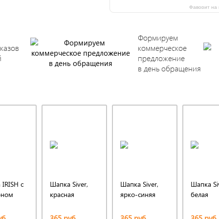
Фаворит на 
Формируем
казов
коммерческое
й
предложение
в день обращения
IRISH с
Шапка Siver,
Шапка Siver,
Шапка Si
оном
красная
ярко-синяя
белая
уб.
365 руб.
365 руб.
365 руб.