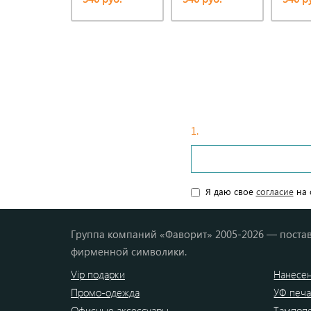
БЫСТ
1.
Введите ваши данные
Я даю свое
согласие
на 
Группа компаний «Фаворит» 2005-2026 — постав
фирменной символики.
Vip подарки
Нанесен
Промо-одежда
УФ печа
Офисные аксессуары
Тампоп