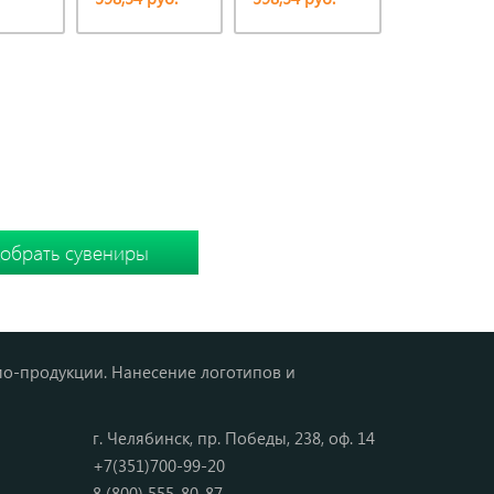
ТИПОМ
 подборку вместе
мо-продукции. Нанесение логотипов и
г. Челябинск, пр. Победы, 238, оф. 14
+7(351)700-99-20
8 (800) 555-80-87