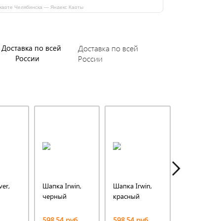
карте Челябинска — Яндекс Карты
Доставка по всей
России
ver,
Шапка Irwin,
Шапка Irwin,
Шапка Irwin
черный
красный
темно-син
598,54 руб.
598,54 руб.
598,54 руб.