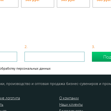
РЫЙ СПОСОБ ЗАКАЗАТЬ ШАПКИ С ЛОГО
2.
С Вами свяжется менеджер
3.
Сделайте
обработку персональных данных
ки, производство и оптовая продажа бизнес-сувениров и про
ие логотипа
О компании
ть
Наши клиенты
ечать
Благодарности