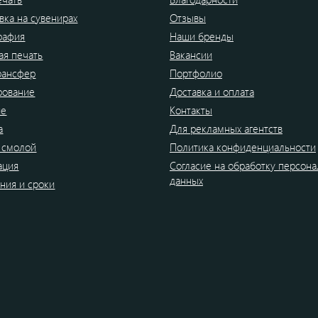
вка на сувенирах
Отзывы
рафия
Наши бренды
я печать
Вакансии
рансфер
Портфолио
рование
Доставка и оплата
ие
Контакты
а
Для рекламных агентств
 смолой
Политика конфиденциальности
ация
Согласие на обработку персон
данных
ния и сроки