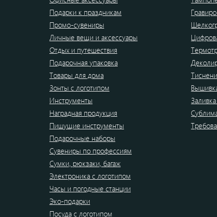
Подарки к праздникам
Гравиро
Промо-сувениры
Шелког
Личные вещи и аксессуары
Цифрова
Отдых и путешествия
Термот
Подарочная упаковка
Деколи
Товары для дома
Тиснен
Зонты с логотипом
Вышивк
Инструменты
Заливка
Наградная продукция
Сублим
Пишущие инструменты
Требова
Подарочные наборы
Сувениры по профессиям
Сумки, рюкзаки, багаж
Электроника с логотипом
Часы и погодные станции
Эко-подарки
Посуда с логотипом