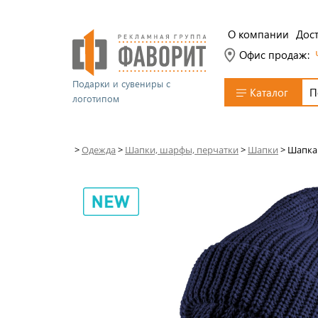
О компании
Дост
Офис продаж:
Подарки и сувениры с
Каталог
логотипом
>
Одежда
>
Шапки, шарфы, перчатки
>
Шапки
>
Шапка 