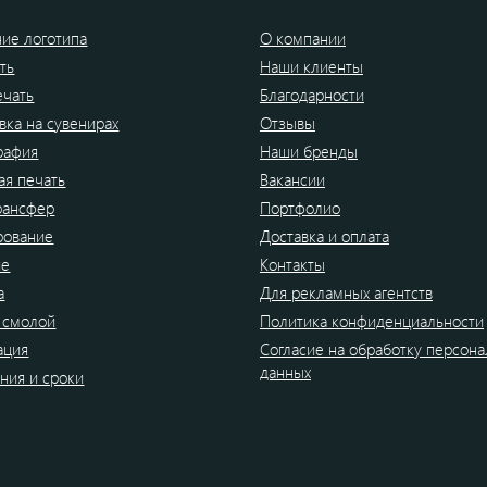
ие логотипа
О компании
ть
Наши клиенты
ечать
Благодарности
вка на сувенирах
Отзывы
рафия
Наши бренды
я печать
Вакансии
рансфер
Портфолио
рование
Доставка и оплата
ие
Контакты
а
Для рекламных агентств
 смолой
Политика конфиденциальности
ация
Согласие на обработку персон
данных
ния и сроки