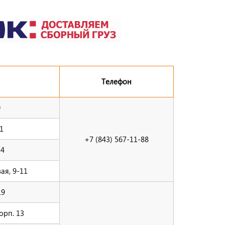
Телефон
0
1
+7 (843) 567-11-88
 4
ая, 9-11
19
орп. 13