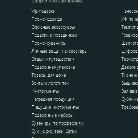
фирменной символики.
Vip подарки
Нанесен
Промо-одежда
УФ печа
Офисные аксессуары
Тампоп
Подарки к праздникам
Гравиро
Промо-сувениры
Шелког
Личные вещи и аксессуары
Цифрова
Отдых и путешествия
Термот
Подарочная упаковка
Деколи
Товары для дома
Тиснен
Зонты с логотипом
Вышивк
Инструменты
Заливка
Наградная продукция
Сублим
Пишущие инструменты
Требова
Подарочные наборы
Сувениры по профессиям
Сумки, рюкзаки, багаж