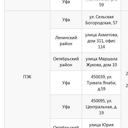
Уфа
59
ул. Сельская
Уфа
Богородская, 57
улица Ахметова,
Ленинский
дом 311, офис
район
114
Октябрьский
улица Маршала
район
Жукова, дом 10
2
ПЭК
450039, ул.
Уфа
Тухвата Янаби,
2
д.59
450095, ул.
Уфа
Центральная, д.
19
улица Юрия
Октябрьский