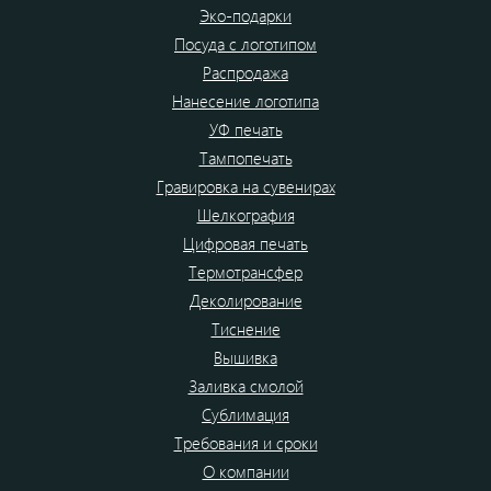
Эко-подарки
Посуда с логотипом
Распродажа
Нанесение логотипа
УФ печать
Тампопечать
Гравировка на сувенирах
Шелкография
Цифровая печать
Термотрансфер
Деколирование
Тиснение
Вышивка
Заливка смолой
Сублимация
Требования и сроки
О компании